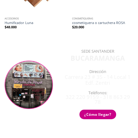
ACCESORIOS
CONSMETIQUERAS
Humificador Luna
cosmetiquera o cartuchera ROSA
$
48.000
$
20.000
SEDE SANTANDER
BUCARAMANGA
Dirección
Carrera 23 # 35 - 14 Local 1
Edf. Zentri
Teléfonos:
322 220 9159 - 318 863 29
78
¿Cómo llegar?