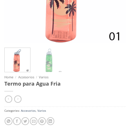
Home
/
Accesorios
/
Varios
Termo para Agua Fria
Categories:
Accesorios
,
Varios