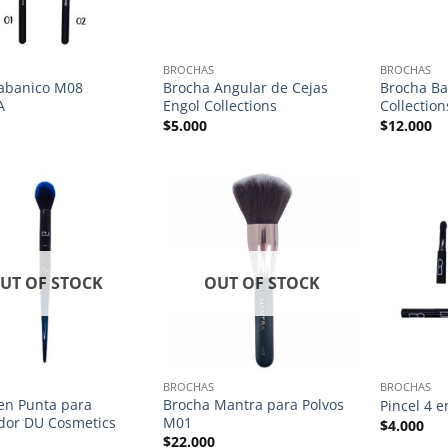
BROCHAS
BROCHAS
abanico M08
Brocha Angular de Cejas
Brocha Ba
A
Engol Collections
Collection
$
5.000
$
12.000
UT OF STOCK
OUT OF STOCK
BROCHAS
BROCHAS
en Punta para
Brocha Mantra para Polvos
Pincel 4 
dor DU Cosmetics
M01
$
4.000
$
22.000