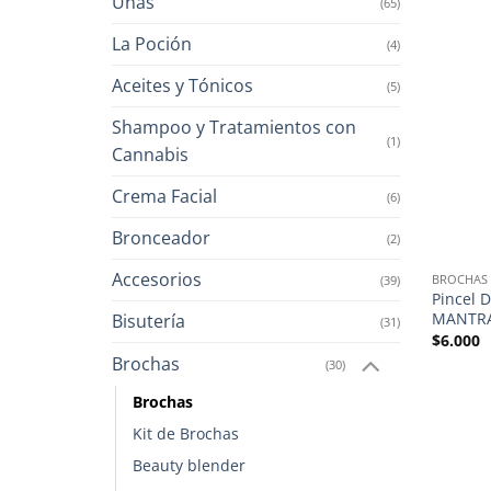
Uñas
(65)
La Poción
(4)
Aceites y Tónicos
(5)
Shampoo y Tratamientos con
(1)
Cannabis
Crema Facial
(6)
Bronceador
(2)
Accesorios
BROCHAS
(39)
Pincel 
MANTR
Bisutería
(31)
$
6.000
Brochas
(30)
Brochas
Kit de Brochas
Beauty blender