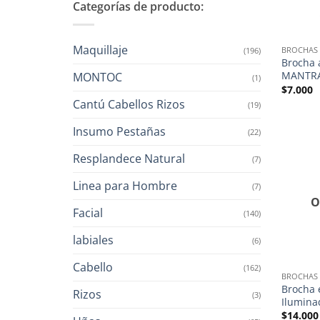
Categorías de producto:
Maquillaje
BROCHAS
(196)
Brocha 
MANTR
MONTOC
(1)
$
7.000
Cantú Cabellos Rizos
(19)
Insumo Pestañas
(22)
Resplandece Natural
(7)
Linea para Hombre
(7)
O
Facial
(140)
labiales
(6)
Cabello
(162)
BROCHAS
Brocha 
Rizos
(3)
Ilumina
$
14.000