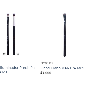
BROCHAS
Difuminador Precisión
Pincel Plano MANTRA M09
A M13
$
7.000