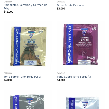
CABELLO
CABELLO
Ampolleta Queratina y Germen de
Gotas Aceite De Coco
Trigo
$
3.000
$
12.000
CABELLO
CABELLO
Tono Sobre Tono Beige Perla
Tono Sobre Tono Borgoña
$
4.000
$
4.000