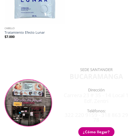
CABELLO
Tratamiento Efecto Lunar
$
7.000
SEDE SANTANDER
BUCARAMANGA
Dirección
Carrera 23 # 35 - 14 Local 1
Edf. Zentri
Teléfonos:
322 220 9159 - 318 863 29
78
¿Cómo llegar?