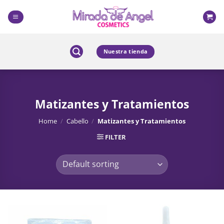
Skip
to
content
Nuestra tienda
Matizantes y Tratamientos
Home
/
Cabello
/
Matizantes y Tratamientos
FILTER