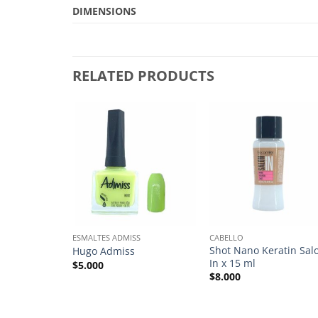
DIMENSIONS
RELATED PRODUCTS
ESMALTES ADMISS
CABELLO
tin Ultra
Shot Nano Keratin Sal
Hugo Admiss
n
In x 15 ml
$
5.000
$
8.000