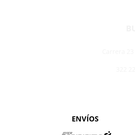
B
Carrera 23 
322 22
ENVÍOS