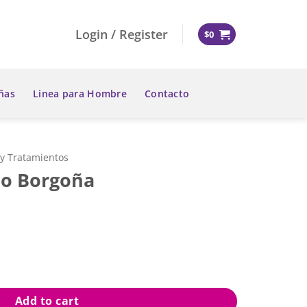
Login / Register
$
0
ñas
Linea para Hombre
Contacto
 y Tratamientos
no Borgoña
ntity
Add to cart