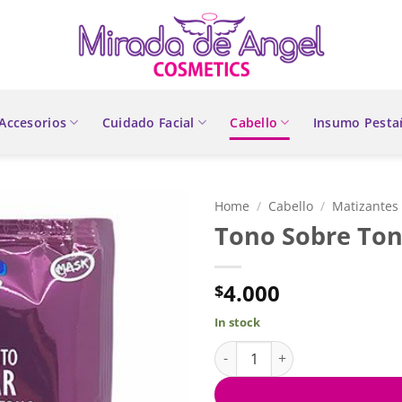
Accesorios
Cuidado Facial
Cabello
Insumo Pesta
Home
/
Cabello
/
Matizantes
Tono Sobre To
4.000
$
In stock
Tono Sobre Tono Borgoña qua