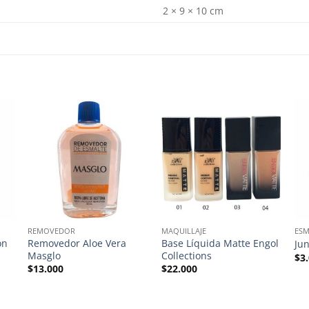
2 × 9 × 10 cm
REMOVEDOR
MAQUILLAJE
ESM
on
Removedor Aloe Vera
Base Líquida Matte Engol
Ju
Masglo
Collections
$
3
$
13.000
$
22.000