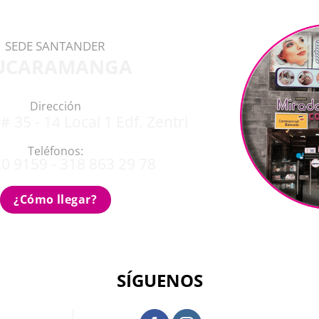
SEDE SANTANDER
UCARAMANGA
Dirección
# 35 - 14 Local 1 Edf. Zentri
Teléfonos:
0 9159 - 318 863 29 78
¿Cómo llegar?
SÍGUENOS