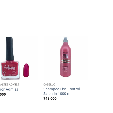
ALTES ADMISS
CABELLO
ANYELUZ
Shampoo Liss Control
Shampoo An
nior Admiss
Salon In 1000 ml
Anyeluz
.000
$
48.000
$
37.000