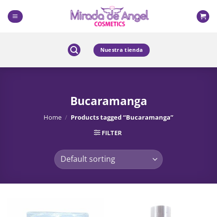
Skip
to
content
Nuestra tienda
Bucaramanga
Home
/
Products tagged “Bucaramanga”
FILTER