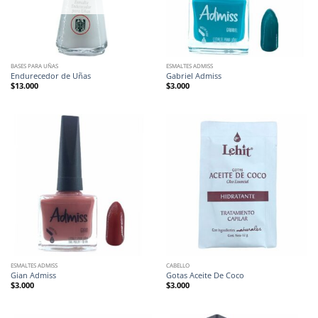
BASES PARA UÑAS
ESMALTES ADMISS
Endurecedor de Uñas
Gabriel Admiss
$
13.000
$
3.000
ESMALTES ADMISS
CABELLO
Gian Admiss
Gotas Aceite De Coco
$
3.000
$
3.000