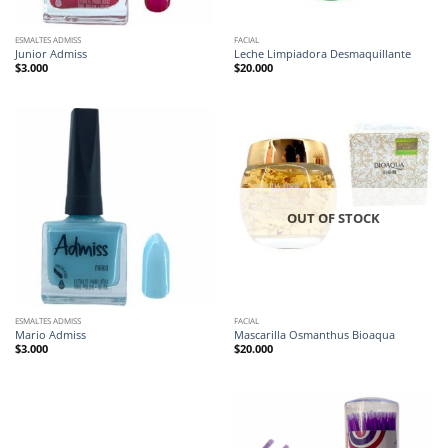
ESMALTES ADMISS
FACIAL
Junior Admiss
Leche Limpiadora Desmaquillante
$
3.000
$
20.000
OUT OF STOCK
ESMALTES ADMISS
FACIAL
Mario Admiss
Mascarilla Osmanthus Bioaqua
$
3.000
$
20.000