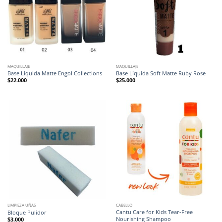
MAQUILLAJE
MAQUILLAJE
Base Líquida Matte Engol Collections
Base Líquida Soft Matte Ruby Rose
$
22.000
$
25.000
LIMPIEZA UÑAS
CABELLO
Cantu Care for Kids Tear-Free
Bloque Pulidor
Nourishing Shampoo
$
3.000