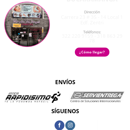
Dirección
Carrera 23 # 35 - 14 Local 1
Edf. Zentri
Teléfonos:
322 220 9159 - 318 863 29
78
¿Cómo llegar?
ENVÍOS
SÍGUENOS