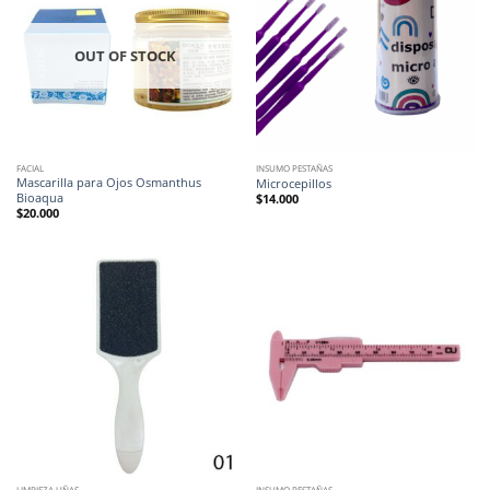
OUT OF STOCK
FACIAL
INSUMO PESTAÑAS
Mascarilla para Ojos Osmanthus
Microcepillos
Bioaqua
$
14.000
$
20.000
LIMPIEZA UÑAS
INSUMO PESTAÑAS