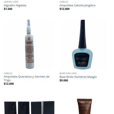
LIMPIEZA UÑAS
CABELLO
Algodón Higietex
Ampolleta Cebolla Jengibre
$
1.500
$
12.000
CABELLO
BASES PARA UÑAS
Ampolleta Queratina y Germen de
Base Brillo Hombres Masglo
Trigo
$
9.000
$
12.000