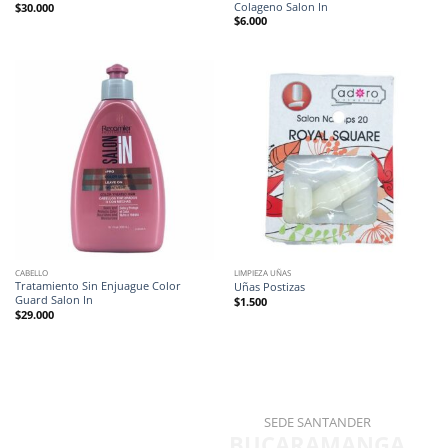
Colageno Salon In
$
30.000
$
6.000
CABELLO
LIMPIEZA UÑAS
Tratamiento Sin Enjuague Color
Uñas Postizas
Guard Salon In
$
1.500
$
29.000
SEDE SANTANDER
BUCARAMANGA