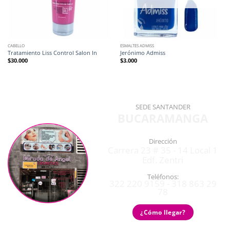
CABELLO
ESMALTES ADMISS
Tratamiento Liss Control Salon In
Jerónimo Admiss
$
30.000
$
3.000
SEDE SANTANDER
BUCARAMANGA
Dirección
Carrera 23 # 35 - 14 Local 1
Edf. Zentri
Teléfonos:
322 220 9159 - 318 863 29
78
¿Cómo llegar?