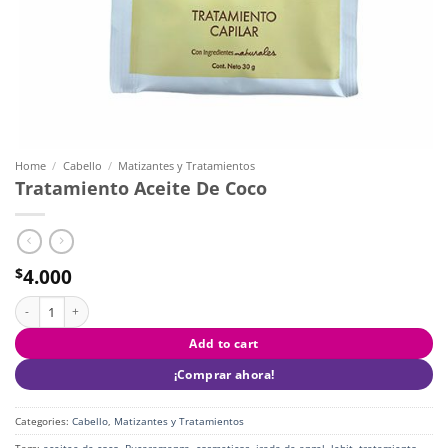
Home
/
Cabello
/
Matizantes y Tratamientos
Tratamiento Aceite De Coco
4.000
$
Tratamiento Aceite De Coco quantity
Add to cart
¡Comprar ahora!
Categories:
Cabello
,
Matizantes y Tratamientos
Tags:
aceitee de coco
,
Bucaramanga
,
cosmeticos
,
irada de angel
,
lehit
,
tratamiento