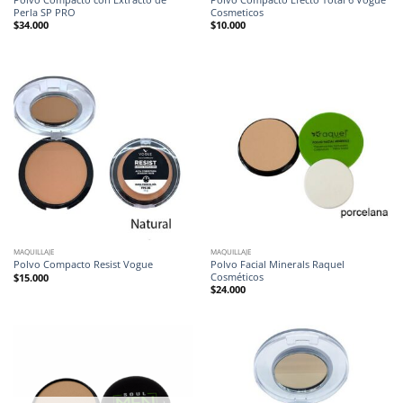
Perla SP PRO
Cosmeticos
$
34.000
$
10.000
MAQUILLAJE
MAQUILLAJE
Polvo Facial Minerals Raquel
Polvo Compacto Resist Vogue
Cosméticos
$
15.000
$
24.000