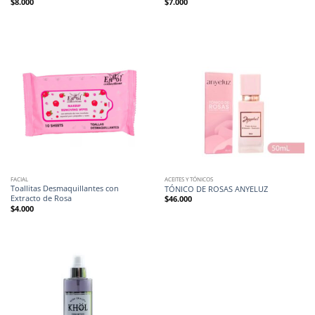
$
8.000
$
7.000
FACIAL
ACEITES Y TÓNICOS
Toallitas Desmaquillantes con
TÓNICO DE ROSAS ANYELUZ
Extracto de Rosa
$
46.000
$
4.000