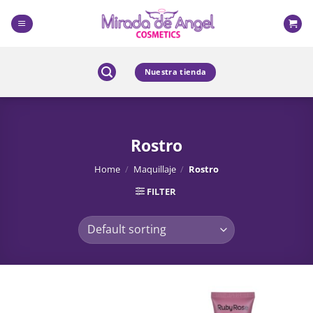
Skip
to
content
Nuestra tienda
Rostro
Home
/
Maquillaje
/
Rostro
FILTER