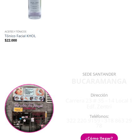
ACEITES Y TÓNICOS
Tónico Facial KHOL
$
22.000
SEDE SANTANDER
BUCARAMANGA
Dirección
Carrera 23 # 35 - 14 Local 1
Edf. Zentri
Teléfonos:
322 220 9159 - 318 863 29
78
¿Cómo llegar?