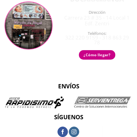
Dirección
Carrera 23 # 35 - 14 Local 1
Edf. Zentri
Teléfonos:
322 220 9159 - 318 863 29
78
¿Cómo llegar?
ENVÍOS
SÍGUENOS