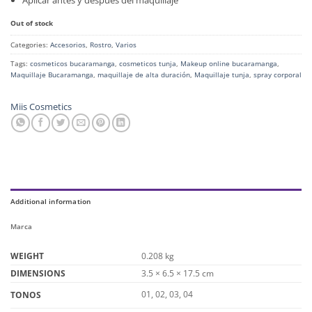
Aplicar antes y después del maquillaje
Out of stock
Categories:
Accesorios
,
Rostro
,
Varios
Tags:
cosmeticos bucaramanga
,
cosmeticos tunja
,
Makeup online bucaramanga
,
Maquillaje Bucaramanga
,
maquillaje de alta duración
,
Maquillaje tunja
,
spray corporal
Miis Cosmetics
Additional information
Marca
WEIGHT
0.208 kg
DIMENSIONS
3.5 × 6.5 × 17.5 cm
01, 02, 03, 04
TONOS