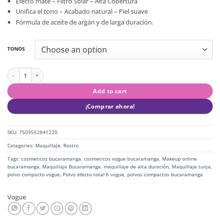
Efecto mate – Filtro Solar – Alta Cobertura
Unifica el tono – Acabado natural – Piel suave
Fórmula de aceite de argán y de larga duración.
TONOS
Polvo Compacto Efecto Total 6 Vogue Cosmeticos quantity
Add to cart
¡Comprar ahora!
SKU:
7509552841220
Categories:
Maquillaje
,
Rostro
Tags:
cosmeticos bucaramanga
,
cosmeticos vogue bucaramanga
,
Makeup online
bucaramanga
,
Maquillaje Bucaramanga
,
maquillaje de alta duración
,
Maquillaje tunja
,
polvo compacto vogue
,
Polvo efecto total 6 vogue
,
polvos compactos bucaramanga
Vogue