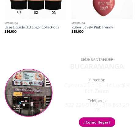
MAQUILLAJE
MAQUILLAJE
Base Liquida B.B Engol Collections
Rubor Lovely Pink Trendy
$
16.000
$
15.000
SEDE SANTANDER
BUCARAMANGA
Dirección
Carrera 23 # 35 - 14 Local 1
Edf. Zentri
Teléfonos:
322 220 9159 - 318 863 29
78
¿Cómo llegar?