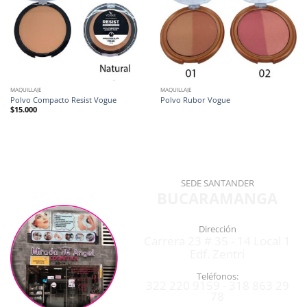
MAQUILLAJE
MAQUILLAJE
Polvo Compacto Resist Vogue
Polvo Rubor Vogue
$
15.000
SEDE SANTANDER
BUCARAMANGA
Dirección
Carrera 23 # 35 - 14 Local 1
Edf. Zentri
Teléfonos:
322 220 9159 - 318 863 29
78