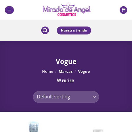
Skip
to
content
Nuestra tienda
Vogue
Home
/
Marcas
/
Vogue
FILTER