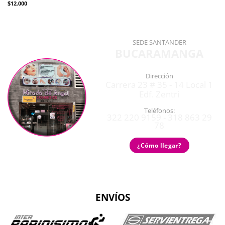
$
12.000
SEDE SANTANDER
BUCARAMANGA
Dirección
Carrera 23 # 35 - 14 Local 1
Edf. Zentri
Teléfonos:
322 220 9159 - 318 863 29
78
¿Cómo llegar?
ENVÍOS