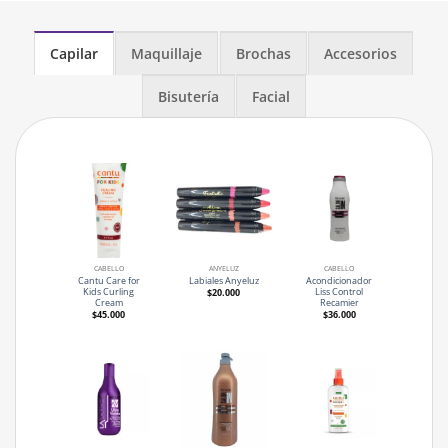
Capilar
Maquillaje
Brochas
Accesorios
Bisutería
Facial
CABELLO
ANYELUZ
CABELLO
Cantu Care for
Acondicionador
Labiales Anyeluz
Kids Curling
Liss Control
$
20.000
Cream
Recamier
$
45.000
$
36.000