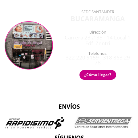
SEDE SANTANDER
BUCARAMANGA
Dirección
Carrera 23 # 35 - 14 Local 1
Edf. Zentri
Teléfonos:
322 220 9159 - 318 863 29
78
¿Cómo llegar?
ENVÍOS
SÍGUENOS