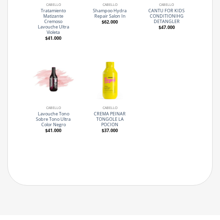
CABELLO
CABELLO
CABELLO
Tratamiento
Shampoo Hydra
CANTU FOR KIDS
Matizante
Repair Salon In
CONDITIONIHG
Cremoso
DETANGLER
$
62.000
Lavouche Ultra
$
47.000
Violeta
$
41.000
CABELLO
CABELLO
Lavouche Tono
CREMA PEINAR
Sobre Tono Ultra
TONGOLE LA
Color Negro
POCION
$
41.000
$
37.000