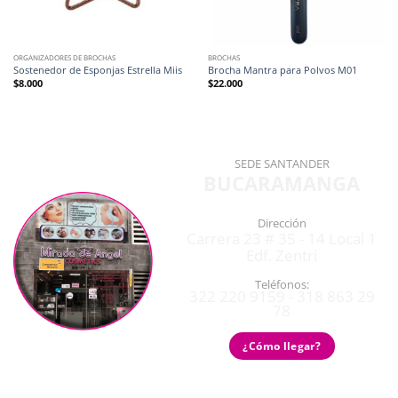
ORGANIZADORES DE BROCHAS
BROCHAS
Sostenedor de Esponjas Estrella Miis
Brocha Mantra para Polvos M01
$
8.000
$
22.000
SEDE SANTANDER
BUCARAMANGA
Dirección
Carrera 23 # 35 - 14 Local 1
Edf. Zentri
Teléfonos:
322 220 9159 - 318 863 29
78
¿Cómo llegar?