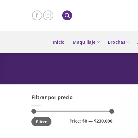
Skip
to
content
Inicio
Maquillaje
Brochas
Filtrar por precio
Min
Max
Price:
$0
—
$230.000
Filter
price
price