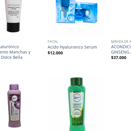
FACIAL
MIRADA DE 
ialurónico
ACONDIC
Acido Hyaluronico Serum
ento Manchas y
GINSENG 
$
12.000
 Dolce Bella
$
37.000