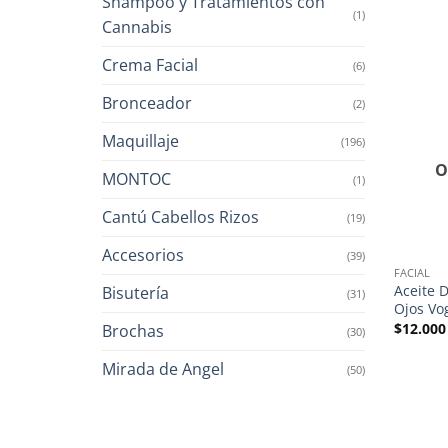
Shampoo y Tratamientos con
(1)
Cannabis
Crema Facial
(6)
Bronceador
(2)
Maquillaje
(196)
O
MONTOC
(1)
Cantú Cabellos Rizos
(19)
Accesorios
(39)
FACIAL
Aceite 
Bisutería
(31)
Ojos Vo
$
12.000
Brochas
(30)
Mirada de Angel
(50)