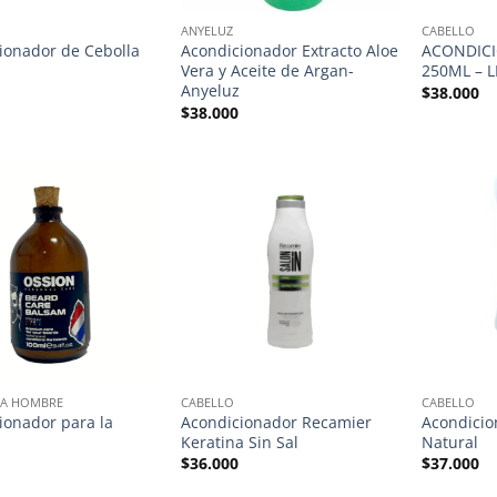
ANYELUZ
CABELLO
ionador de Cebolla
Acondicionador Extracto Aloe
ACONDIC
Vera y Aceite de Argan-
250ML – 
Anyeluz
$
38.000
$
38.000
RA HOMBRE
CABELLO
CABELLO
ionador para la
Acondicionador Recamier
Acondicio
Keratina Sin Sal
Natural
$
36.000
$
37.000