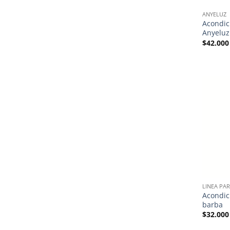
ANYELUZ
Acondic
Anyeluz
$
42.000
LINEA PA
Acondic
barba
$
32.000