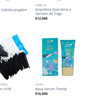
CABELLO
Ampolleta Queratina y
 Cebolla Jengibre
Germen de Trigo
$
12.000
TAÑAS
FACIAL
es X100
Aqua Serum Trendy
$
16.000