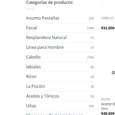
Categorías de producto:
Insumo Pestañas
CABELLO
(22)
Facial
$
32.000
(140)
Resplandece Natural
(7)
Linea para Hombre
(7)
Cabello
(162)
labiales
(6)
O
Rizos
(3)
La Poción
(4)
Aceites y Tónicos
(5)
FACIAL
Aceite 
Uñas
(65)
Oro
$
48.000