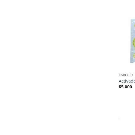
CABELLO
Activad
$
5.000