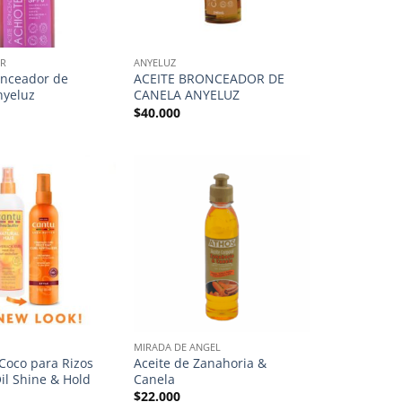
R
ANYELUZ
onceador de
ACEITE BRONCEADOR DE
nyeluz
CANELA ANYELUZ
$
40.000
MIRADA DE ANGEL
 Coco para Rizos
Aceite de Zanahoria &
il Shine & Hold
Canela
$
22.000