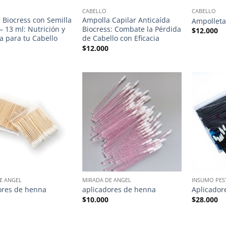
CABELLO
CABELLO
 Biocress con Semilla
Ampolla Capilar Anticaída
Ampolleta
– 13 ml: Nutrición y
Biocress: Combate la Pérdida
$
12.000
za para tu Cabello
de Cabello con Eficacia
$
12.000
E ANGEL
MIRADA DE ANGEL
INSUMO PES
ores de henna
aplicadores de henna
Aplicador
$
10.000
$
28.000