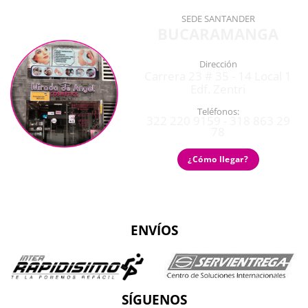
SEDE SANTANDER
BUCARAMANGA
Dirección
Carrera 23 # 35 - 14 Local 1
Edf. Zentri
Teléfonos:
322 220 9159 - 318 863 29
78
¿Cómo llegar?
ENVÍOS
SÍGUENOS