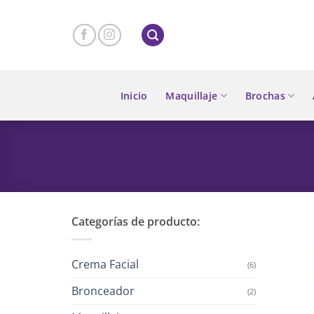
Skip
to
content
Inicio
Maquillaje
Brochas
Categorías de producto:
Crema Facial
(6)
Bronceador
(2)