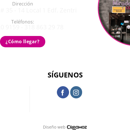
Dirección
# 35 - 14 Local 1 Edf. Zentri
Teléfonos:
0 9159 - 318 863 29 78
¿Cómo llegar?
SÍGUENOS
Diseño web