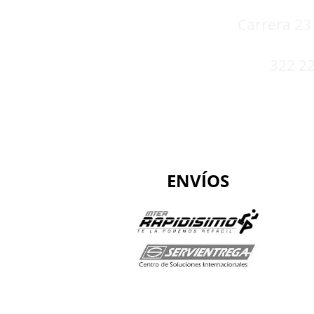
Carrera 23 
322 22
ENVÍOS