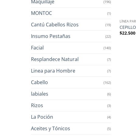
Maquillaje
(196)
MONTOC
(1)
LÍNEA PA
Cantú Cabellos Rizos
(19)
CEPILL
$
22.500
Insumo Pestañas
(22)
Facial
(140)
Resplandece Natural
(7)
Linea para Hombre
(7)
Cabello
(162)
labiales
(6)
Rizos
(3)
La Poción
(4)
Aceites y Tónicos
(5)