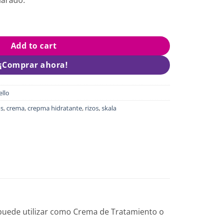
AMIENTO MAIS CRESPO 2 EN 1 X 1000GR quantity
Add to cart
¡Comprar ahora!
ello
os
,
crema
,
crepma hidratante
,
rizos
,
skala
 puede utilizar como Crema de Tratamiento o