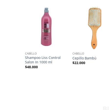
CABELLO
CABELLO
or de
Shampoo Liss Control
Cepillo Bambú
luz
Salon In 1000 ml
$
22.000
$
48.000
B