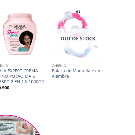
OUT OF STOCK
ELLO
CABELLO
CABELLO
ALA EXPERT CREMA
Balaca de Maquillaje en
Tratamiento
VINO POTAO MAIS
Alambre
$
7.000
ESPO 2 EN 1 X 1000GR
9.900