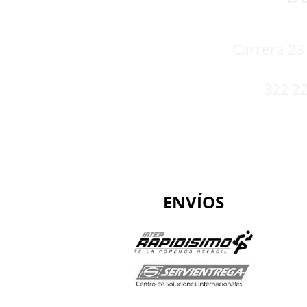
Carrera 23 
322 22
ENVÍOS