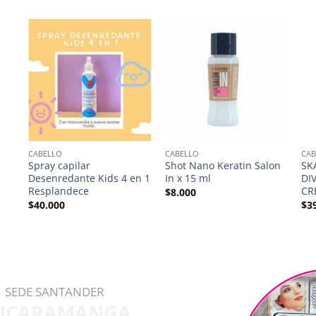
CABELLO
CABELLO
CAB
Spray capilar
Shot Nano Keratin Salon
SK
Desenredante Kids 4 en 1
In x 15 ml
DI
Resplandece
CR
$
8.000
$
40.000
$
3
SEDE SANTANDER
UCARAMANGA