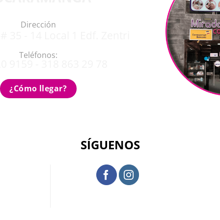
Dirección
# 35 - 14 Local 1 Edf. Zentri
Teléfonos:
0 9159 - 318 863 29 78
¿Cómo llegar?
SÍGUENOS