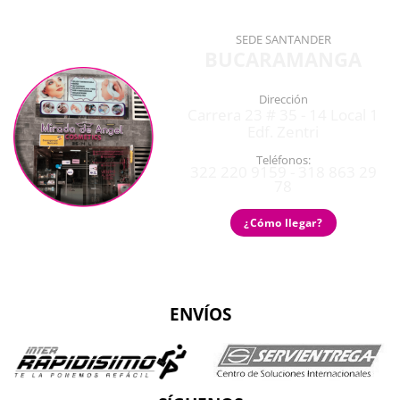
SEDE SANTANDER
BUCARAMANGA
Dirección
Carrera 23 # 35 - 14 Local 1
Edf. Zentri
Teléfonos:
322 220 9159 - 318 863 29
78
¿Cómo llegar?
ENVÍOS