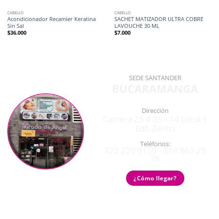
CABELLO
CABELLO
Acondicionador Recamier Keratina
SACHET MATIZADOR ULTRA COBRE
Sin Sal
LAVOUCHE 30 ML
$
36.000
$
7.000
SEDE SANTANDER
BUCARAMANGA
Dirección
Carrera 23 # 35 - 14 Local 1
Edf. Zentri
Teléfonos:
322 220 9159 - 318 863 29
78
¿Cómo llegar?