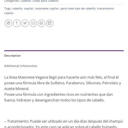
Categories:
Cabello
,
Línea para Cabello
Tags:
cabello
,
capilar
,
maionese capilar
,
para todo tipo de cabello
,
tratamiento
capilar
Description
Additional information
La línea Maionese Vegana llegó para hacerte aún más feliz, al final él
posee una fórmula libre de Sulfatos, Parabenos, Silicones, Petrolato y
Aceite Mineral.
Posee una fórmula con ingredientes ricos en nutrientes que dan
fuerza, hidratan y desenganchan todos los tipos de cabello.
– Tratamiento: Puede ser utilizado en un día-días después del champú
o acondicionador. En este caso se aplican sobre el cabello húmedo,