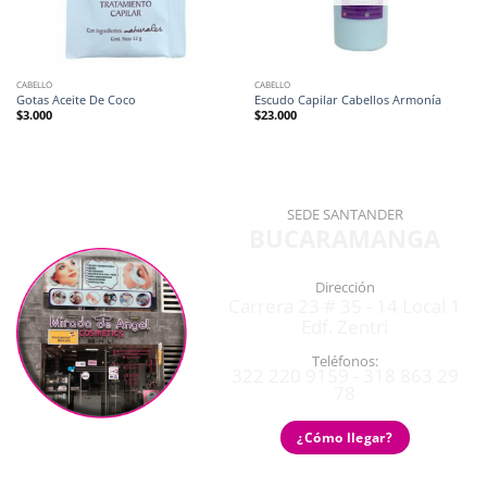
CABELLO
CABELLO
Gotas Aceite De Coco
Escudo Capilar Cabellos Armonía
$
3.000
$
23.000
SEDE SANTANDER
BUCARAMANGA
Dirección
Carrera 23 # 35 - 14 Local 1
Edf. Zentri
Teléfonos:
322 220 9159 - 318 863 29
78
¿Cómo llegar?