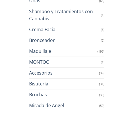
Uñas
(65)
Shampoo y Tratamientos con
(1)
Cannabis
Crema Facial
(6)
Bronceador
(2)
Maquillaje
(196)
MONTOC
(1)
Accesorios
(39)
Bisutería
(31)
Brochas
(30)
Mirada de Angel
(50)