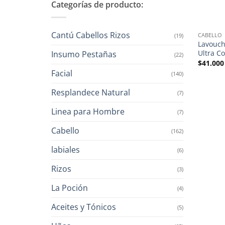
Categorías de producto:
Cantú Cabellos Rizos
CABELLO
(19)
Lavouch
Ultra Co
Insumo Pestañas
(22)
$
41.000
Facial
(140)
Resplandece Natural
(7)
Linea para Hombre
(7)
Cabello
(162)
labiales
(6)
Rizos
(3)
La Poción
(4)
Aceites y Tónicos
(5)