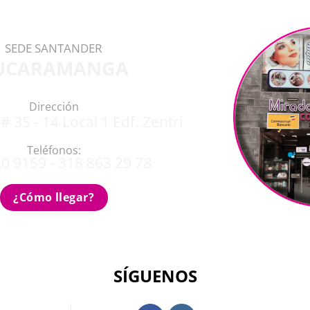
SEDE SANTANDER
UCARAMANGA
Dirección
# 35 - 14 Local 1 Edf. Zentri
Teléfonos:
0 9159 - 318 863 29 78
¿Cómo llegar?
SÍGUENOS