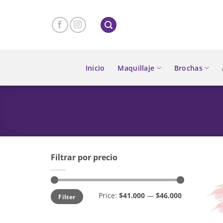
Skip
to
content
Inicio
Maquillaje
Brochas
Filtrar por precio
Min
Max
Price:
$41.000
—
$46.000
Filter
price
price