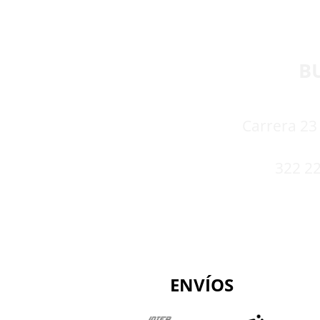
B
Carrera 23 
322 22
ENVÍOS