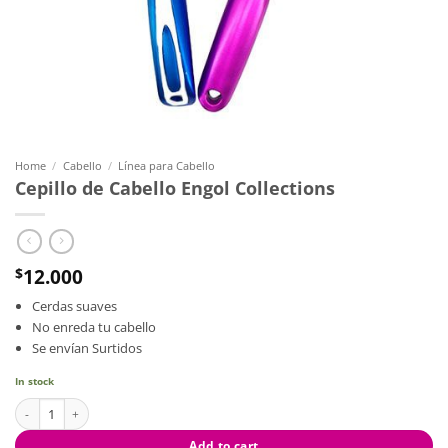
Home
/
Cabello
/
Línea para Cabello
Cepillo de Cabello Engol Collections
12.000
$
Cerdas suaves
No enreda tu cabello
Se envían Surtidos
In stock
Cepillo de Cabello Engol Collections quantity
Add to cart