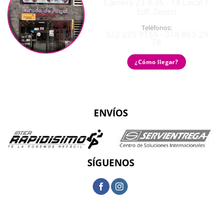
Carrera 23 # 35 - 14 Local 1
Edf. Zentri
Teléfonos:
322 220 9159 - 318 863 29
78
¿Cómo llegar?
ENVÍOS
SÍGUENOS