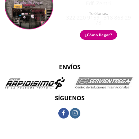
Edf. Zentri
Teléfonos:
322 220 9159 - 318 863 29
78
¿Cómo llegar?
ENVÍOS
SÍGUENOS