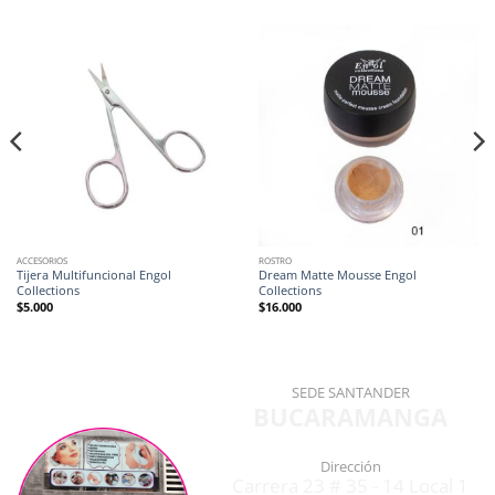
ACCESORIOS
ROSTRO
Tijera Multifuncional Engol
Dream Matte Mousse Engol
Collections
Collections
$
5.000
$
16.000
SEDE SANTANDER
BUCARAMANGA
Dirección
Carrera 23 # 35 - 14 Local 1