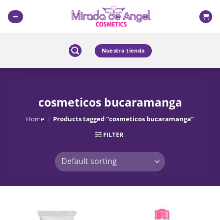
Skip
to
content
Nuestra tienda
cosmeticos bucaramanga
Home
/
Products tagged “cosmeticos bucaramanga”
FILTER