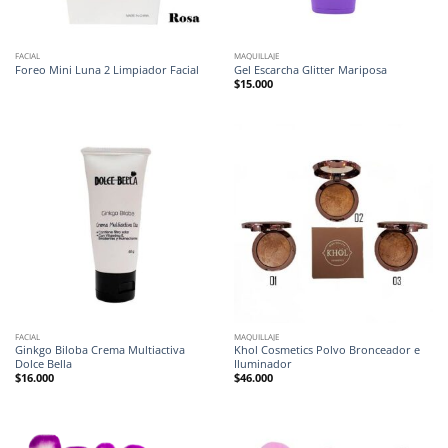
FACIAL
MAQUILLAJE
Foreo Mini Luna 2 Limpiador Facial
Gel Escarcha Glitter Mariposa
$
15.000
FACIAL
MAQUILLAJE
Ginkgo Biloba Crema Multiactiva
Khol Cosmetics Polvo Bronceador e
Dolce Bella
Iluminador
$
16.000
$
46.000