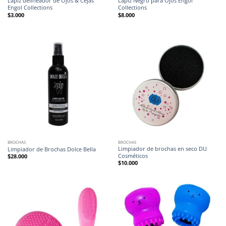
Lápiz delineador de Ojos & Cejas
Lápiz Negro para Ojos Engol
Engol Collections
Collections
$
3.000
$
8.000
BROCHAS
BROCHAS
Limpiador de brochas en seco DU
Limpiador de Brochas Dolce Bella
Cosméticos
$
28.000
$
10.000