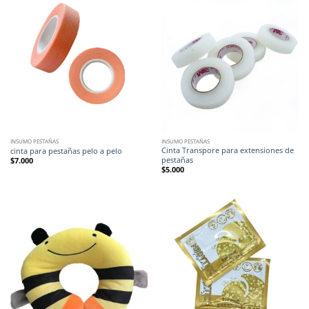
INSUMO PESTAÑAS
INSUMO PESTAÑAS
Cinta Transpore para extensiones de
cinta para pestañas pelo a pelo
pestañas
$
7.000
$
5.000