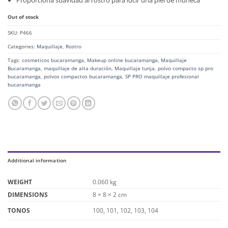
Proporciona suavidad al rostro para lucir una piel de muñeca
Out of stock
SKU:
P466
Categories:
Maquillaje
,
Rostro
Tags:
cosmeticos bucaramanga
,
Makeup online bucaramanga
,
Maquillaje
Bucaramanga
,
maquillaje de alta duración
,
Maquillaje tunja
,
polvo compacto sp pro
bucaramanga
,
polvos compactos bucaramanga
,
SP PRO maquillaje profesional
bucaramanga
Additional information
WEIGHT
0.060 kg
DIMENSIONS
8 × 8 × 2 cm
100, 101, 102, 103, 104
TONOS