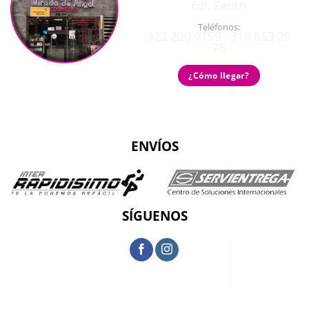
Edf. Zentri
Teléfonos:
322 220 9159 - 318 863 29
78
¿Cómo llegar?
ENVÍOS
SÍGUENOS