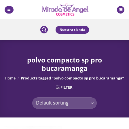
Skip
to
content
Nuestra tienda
polvo compacto sp pro
bucaramanga
Home
/
Products tagged “polvo compacto sp pro bucaramanga”
FILTER