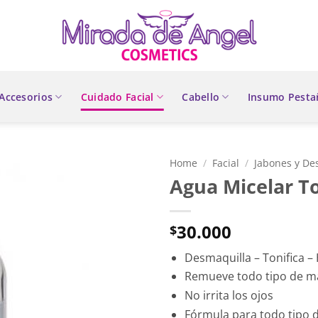
Accesorios
Cuidado Facial
Cabello
Insumo Pesta
Home
/
Facial
/
Jabones y De
Agua Micelar T
30.000
$
Desmaquilla – Tonifica –
Remueve todo tipo de ma
No irrita los ojos
Fórmula para todo tipo d