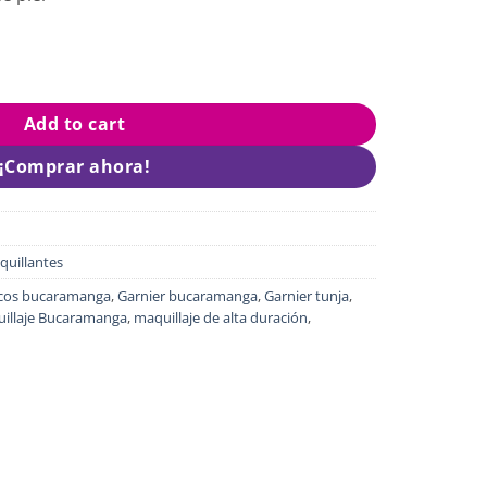
r quantity
Add to cart
¡Comprar ahora!
quillantes
cos bucaramanga
,
Garnier bucaramanga
,
Garnier tunja
,
illaje Bucaramanga
,
maquillaje de alta duración
,