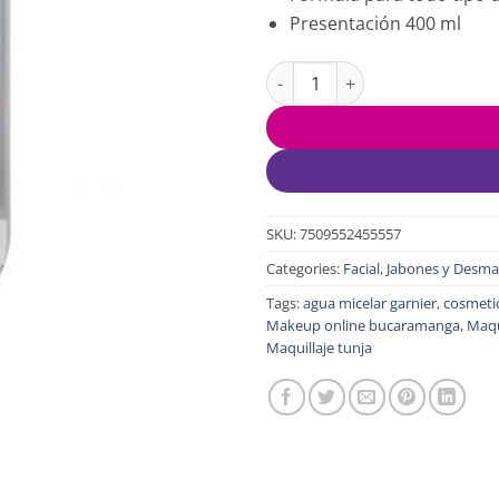
Presentación 400 ml
Agua Micelar Todo en 1 Garnie
SKU:
7509552455557
Categories:
Facial
,
Jabones y Desma
Tags:
agua micelar garnier
,
cosmeti
Makeup online bucaramanga
,
Maqu
Maquillaje tunja