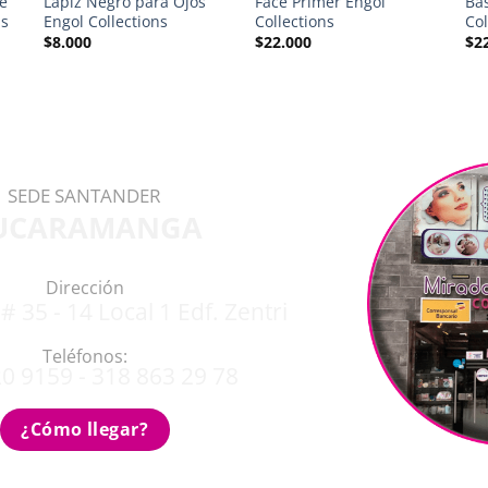
e
Lápiz Negro para Ojos
Face Primer Engol
Ba
ns
Engol Collections
Collections
Col
$
8.000
$
22.000
$
2
SEDE SANTANDER
UCARAMANGA
Dirección
# 35 - 14 Local 1 Edf. Zentri
Teléfonos:
0 9159 - 318 863 29 78
¿Cómo llegar?