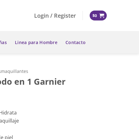
Login / Register
$
0
ñas
Linea para Hombre
Contacto
smaquillantes
odo en 1 Garnier
 Hidrata
quillaje
e piel