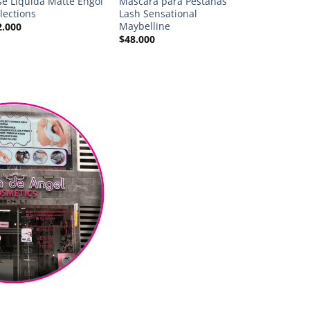
se Líquida Matte Engol
Mascara para Pestañas
Pestañina en
lections
Lash Sensational
Dolce Bella
Maybelline
2.000
$
16.000
$
48.000