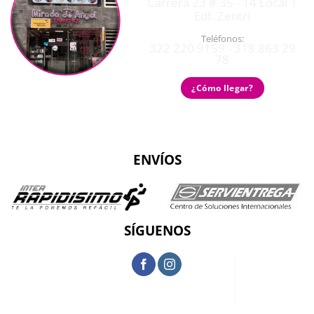
Carrera 23 # 35 - 14 Local 1
Edf. Zentri
Teléfonos:
322 220 9159 - 318 863 29
78
¿Cómo llegar?
ENVÍOS
SÍGUENOS