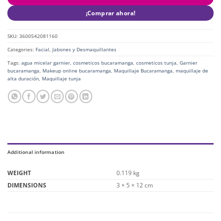
¡Comprar ahora!
SKU:
3600542081160
Categories:
Facial
,
Jabones y Desmaquillantes
Tags:
agua micelar garnier
,
cosmeticos bucaramanga
,
cosmeticos tunja
,
Garnier
bucaramanga
,
Makeup online bucaramanga
,
Maquillaje Bucaramanga
,
maquillaje de
alta duración
,
Maquillaje tunja
Additional information
WEIGHT
0.119 kg
DIMENSIONS
3 × 5 × 12 cm