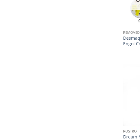
O
REMOVED
Desmaqu
Engol Co
ROSTRO
Dream 