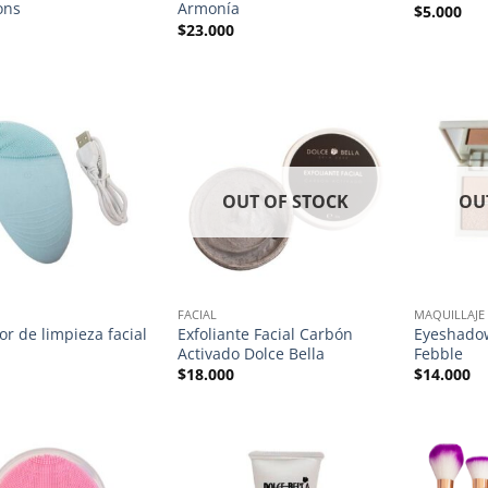
ons
Armonía
$
5.000
$
23.000
OUT OF STOCK
OU
FACIAL
MAQUILLAJE
or de limpieza facial
Exfoliante Facial Carbón
Eyeshadow
Activado Dolce Bella
Febble
$
18.000
$
14.000