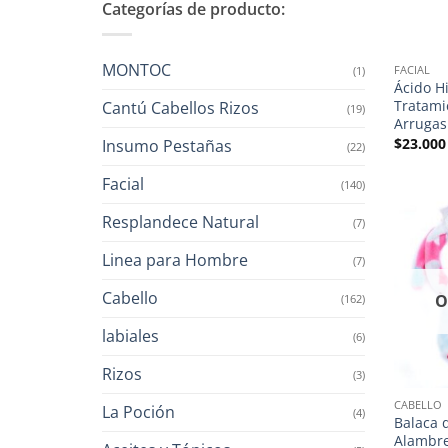
Categorías de producto:
MONTOC
FACIAL
(1)
Ácido H
Tratami
Cantú Cabellos Rizos
(19)
Arrugas
$
23.000
Insumo Pestañas
(22)
Facial
(140)
Resplandece Natural
(7)
Linea para Hombre
(7)
Cabello
O
(162)
labiales
(6)
Rizos
(3)
CABELLO
La Poción
(4)
Balaca 
Alambr