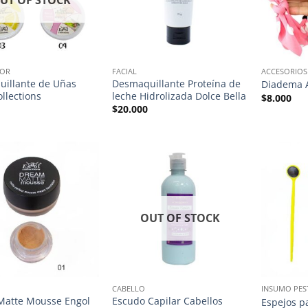
UT OF STOCK
OR
FACIAL
ACCESORIOS
illante de Uñas
Desmaquillante Proteína de
Diadema 
llections
leche Hidrolizada Dolce Bella
$
8.000
$
20.000
OUT OF STOCK
CABELLO
INSUMO PES
Matte Mousse Engol
Escudo Capilar Cabellos
Espejos p