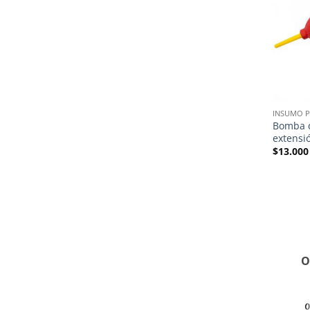
INSUMO P
Bomba d
extensi
$
13.000
O