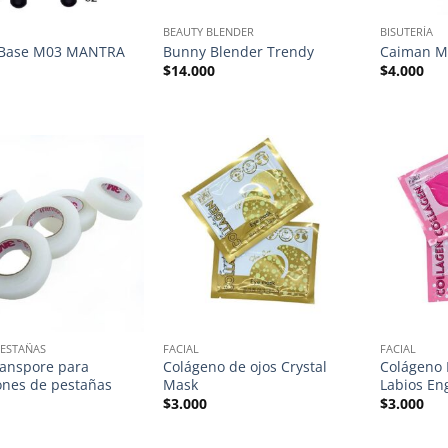
BEAUTY BLENDER
BISUTERÍA
 Base M03 MANTRA
Bunny Blender Trendy
Caiman M
$
14.000
$
4.000
ESTAÑAS
FACIAL
FACIAL
ranspore para
Colágeno de ojos Crystal
Colágeno 
ones de pestañas
Mask
Labios Eng
$
3.000
$
3.000