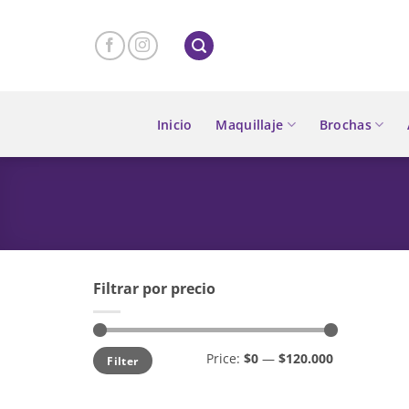
Skip
to
content
Inicio
Maquillaje
Brochas
Filtrar por precio
Min
Max
Price:
$0
—
$120.000
Filter
price
price