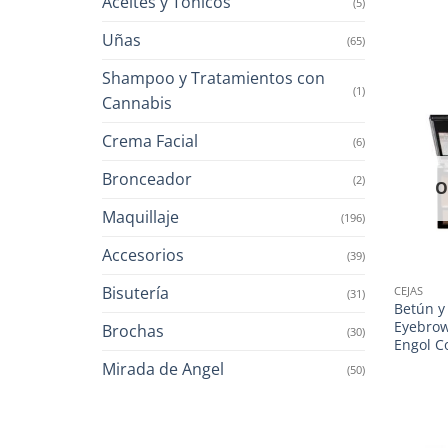
Aceites y Tónicos
(5)
Uñas
(65)
Shampoo y Tratamientos con
(1)
Cannabis
Crema Facial
(6)
Bronceador
(2)
O
Maquillaje
(196)
Accesorios
(39)
Bisutería
CEJAS
(31)
Betún y
Eyebrow
Brochas
(30)
Engol Co
Mirada de Angel
(50)