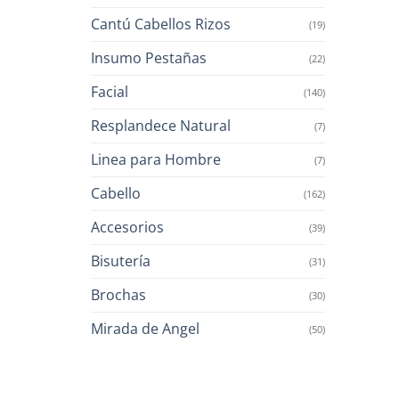
Cantú Cabellos Rizos
(19)
Insumo Pestañas
(22)
Facial
(140)
Resplandece Natural
(7)
Linea para Hombre
(7)
Cabello
(162)
Accesorios
(39)
Bisutería
(31)
Brochas
(30)
Mirada de Angel
(50)