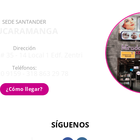
SEDE SANTANDER
UCARAMANGA
Dirección
# 35 - 14 Local 1 Edf. Zentri
Teléfonos:
0 9159 - 318 863 29 78
¿Cómo llegar?
SÍGUENOS