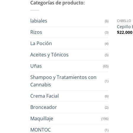
Categorías de producto:
labiales
CABELLO
(6)
Cepillo
Rizos
$
22.000
(3)
La Poción
(4)
Aceites y Tónicos
(5)
Uñas
(65)
Shampoo y Tratamientos con
(1)
Cannabis
Crema Facial
(6)
Bronceador
(2)
Maquillaje
(196)
MONTOC
(1)