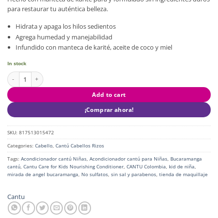
para restaurar tu auténtica belleza.
Hidrata y apaga los hilos sedientos
Agrega humedad y manejabilidad
Infundido con manteca de karité, aceite de coco y miel
In stock
CANTU FOR KIDS CONDITIONIHG DETANGLER quantity
Add to cart
¡Comprar ahora!
SKU:
817513015472
Categories:
Cabello
,
Cantú Cabellos Rizos
Tags:
Acondicionador cantú Niñas
,
Acondicionador cantú para Niñas
,
Bucaramanga
cantú
,
Cantu Care for Kids Nourishing Conditioner
,
CANTU Colombia
,
kid de niña
,
mirada de angel bucaramanga
,
No sulfatos
,
sin sal y parabenos
,
tienda de maquillaje
Cantu