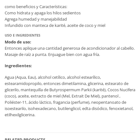
como beneficios y Características:
Como hidrata y apaga los hilos sedientos
Agrega humedad y manejabilidad
Infundido con manteca de karité, aceite de coco y miel
USO E INGREDIENTES
Modo de uso:
Entonces aplique una cantidad generosa de acondicionador al cabello.
Masaje de raíz a punta. Enjuague bien con agua fría.
Ingredientes:
Agua (Aqua, Eau), alcohol cetílico, alcohol estearílico,
estearamidopropilo, entonces dimetilamina, glicerina, estearato de
glicerilo, mantequilla de Butyrospermum Parkii (karité), Cocos Nucifera
(coco), aceite, extracto de miel (Mel, Extrait De Miel), pantenol ,
Poliéster-11, ácido láctico, fragancia (perfume), neopentanoato de
isoestearilo, isohexadecano, butilenglicol, edta disódico, fenoxietanol,
etilhexilglicerina.
RELATED PRODUCTS