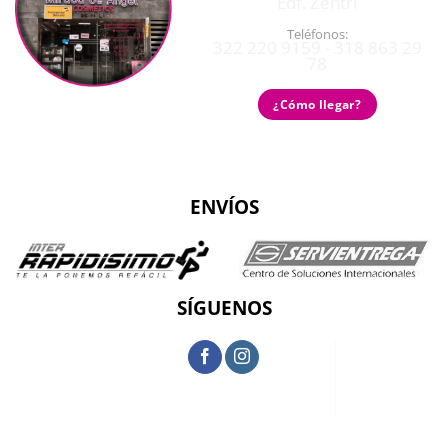
Edf. Zentri
Teléfonos:
322 220 9159 - 318 863 29
78
¿Cómo llegar?
ENVÍOS
SÍGUENOS