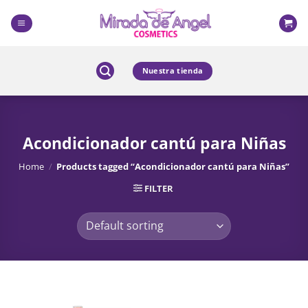
Skip
to
content
Nuestra tienda
Acondicionador cantú para Niñas
Home
/
Products tagged “Acondicionador cantú para Niñas”
FILTER