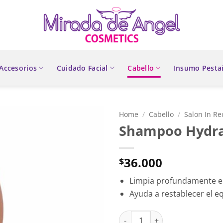
Accesorios
Cuidado Facial
Cabello
Insumo Pesta
Home
/
Cabello
/
Salon In R
Shampoo Hydra 
36.000
$
Limpia profundamente el
Ayuda a restablecer el eq
Shampoo Hydra Repair Salon I