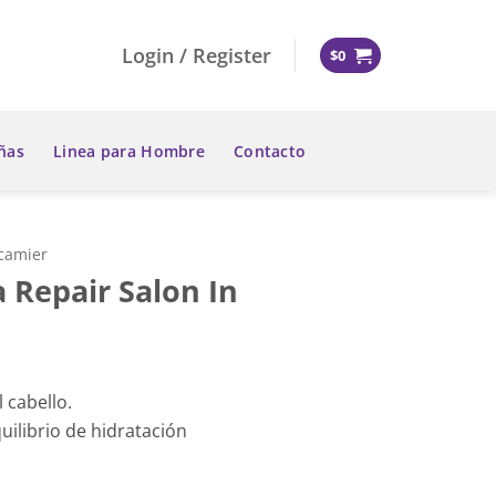
Login / Register
$
0
ñas
Linea para Hombre
Contacto
ecamier
Repair Salon In
 cabello.
uilibrio de hidratación
n quantity