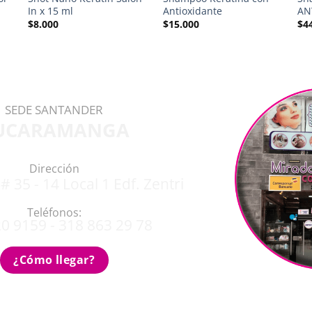
In x 15 ml
Antioxidante
AN
$
8.000
$
15.000
$
4
SEDE SANTANDER
UCARAMANGA
Dirección
# 35 - 14 Local 1 Edf. Zentri
Teléfonos:
0 9159 - 318 863 29 78
¿Cómo llegar?