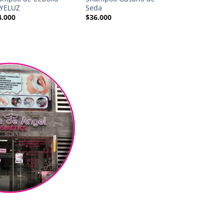
YELUZ
Seda
Force Salon 
4.000
$
36.000
$
64.000