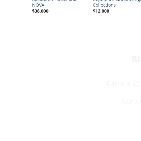
NOVA
Collections
$
38.000
$
12.000
B
Carrera 23 
322 22