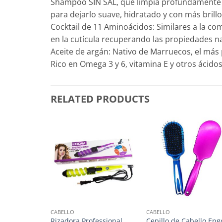
Shampoo SIN SAL, que limpia profundamente el 
para dejarlo suave, hidratado y con más brillo
Cocktail de 11 Aminoácidos: Similares a la co
en la cutícula recuperando las propiedades nat
Aceite de argán: Nativo de Marruecos, el más
Rico en Omega 3 y 6, vitamina E y otros ácido
RELATED PRODUCTS
CABELLO
CABELLO
Rizadora Professional
Cepillo de Cabello Eng
tas Anyeluz