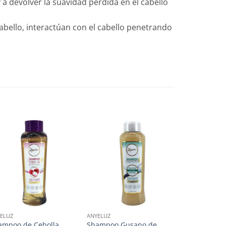
 a devolver la suavidad perdida en el cabello
abello, interactúan con el cabello penetrando
ELUZ
ANYELUZ
CABELLO
ampoo de Cebolla
Shampoo Gusano de
Shampoo Ker