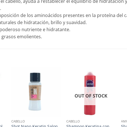
cabello, ayuda a restablecer el equilibrio de hidratación y
.
mposición de los aminoácidos presentes en la proteína del c
urales de hidratación, brillo y suavidad.
 poderoso nutriente e hidratante.
s grasos emolientes.
OUT OF STOCK
CABELLO
CABELLO
ANY
ol
Shot Nano Keratin Salon
Shampoo Keratina con
Sh