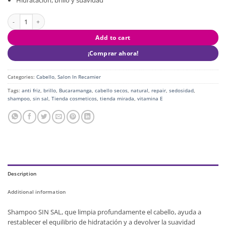
Hidratación, brillo y suavidad
Shampoo Hydra Repair Salon In quantity
Add to cart
¡Comprar ahora!
Categories:
Cabello
,
Salon In Recamier
Tags:
anti friz
,
brillo
,
Bucaramanga
,
cabello secos
,
natural
,
repair
,
sedosidad
,
shampoo
,
sin sal
,
Tienda cosmeticos
,
tienda mirada
,
vitamina E
Description
Additional information
Shampoo SIN SAL, que limpia profundamente el cabello, ayuda a
restablecer el equilibrio de hidratación y a devolver la suavidad