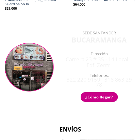
Guard Salon In
$
64.000
$
29.000
SEDE SANTANDER
BUCARAMANGA
Dirección
Carrera 23 # 35 - 14 Local 1
Edf. Zentri
Teléfonos:
322 220 9159 - 318 863 29
78
¿Cómo llegar?
ENVÍOS