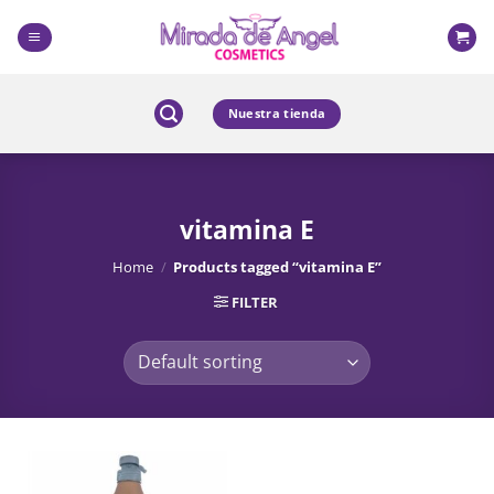
Skip
to
content
Nuestra tienda
vitamina E
Home
/
Products tagged “vitamina E”
FILTER