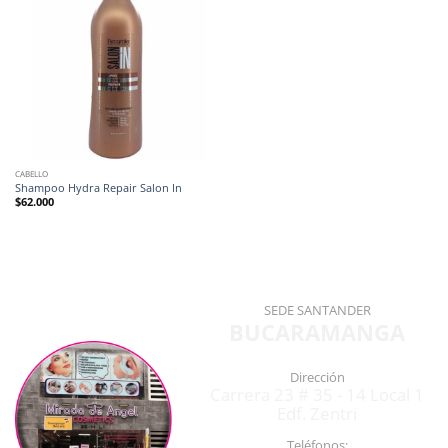
CABELLO
Shampoo Hydra Repair Salon In
$
62.000
SEDE SANTANDER
BUCARAMANGA
Dirección
Carrera 23 # 35 - 14 Local 1
Edf. Zentri
Teléfonos: