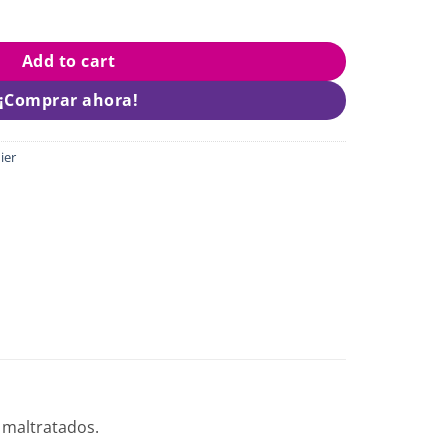
alon In quantity
Add to cart
¡Comprar ahora!
ier
 maltratados.