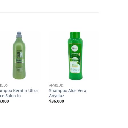
OUT O
ELLO
ANYELUZ
CABELLO
ampoo Keratin Ultra
Shampoo Aloe Vera
Shampoo Fo
ce Salon In
Anyeluz
Salon In
4.000
$
36.000
$
23.000