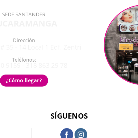
SEDE SANTANDER
UCARAMANGA
Dirección
# 35 - 14 Local 1 Edf. Zentri
Teléfonos:
0 9159 - 318 863 29 78
¿Cómo llegar?
SÍGUENOS