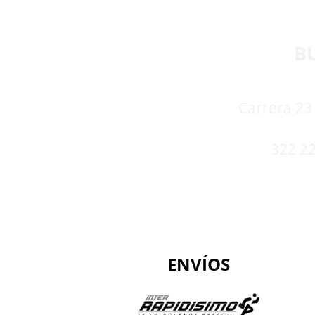
B
Carrera 23 
322 22
ENVÍOS