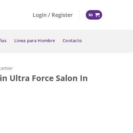
Login / Register
$
0
ñas
Linea para Hombre
Contacto
ecamier
n Ultra Force Salon In