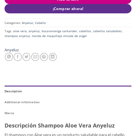
¡Comprar ahora!
Categories:
Anyeluz
,
Cabello
Tags:
aloe vera
,
anyeluz
,
bucaramanga santander
,
cabellos
,
cabellos saludables
,
shampoo anyeluz
,
tienda de maquillaje mirada de angel
Anyeluz
Description
Additional information
Marca
Descripción Shampoo Aloe Vera Anyeluz
El shampoo con Áloe vera es un producto saludable para el cabello,