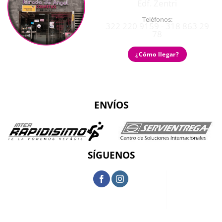
Edf. Zentri
Teléfonos:
322 220 9159 - 318 863 29
78
¿Cómo llegar?
ENVÍOS
SÍGUENOS