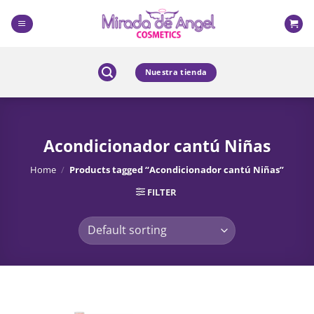
Skip
to
content
Nuestra tienda
Acondicionador cantú Niñas
Home
/
Products tagged “Acondicionador cantú Niñas”
FILTER