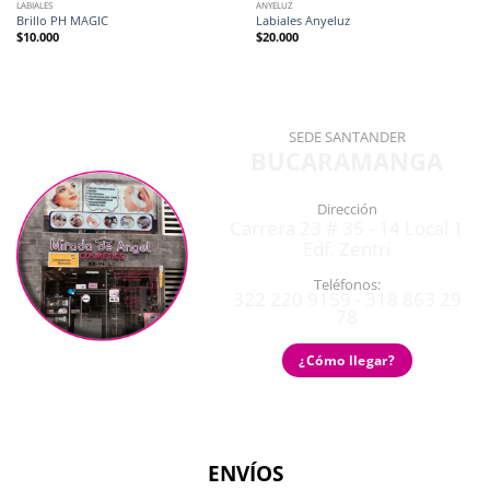
LABIALES
ANYELUZ
Brillo PH MAGIC
Labiales Anyeluz
$
10.000
$
20.000
SEDE SANTANDER
BUCARAMANGA
Dirección
Carrera 23 # 35 - 14 Local 1
Edf. Zentri
Teléfonos:
322 220 9159 - 318 863 29
78
¿Cómo llegar?
ENVÍOS