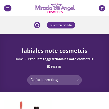
Skip
to
content
Nuestra tienda
labiales note cosmetcis
Home
/
Products tagged “labiales note cosmetcis”
FILTER