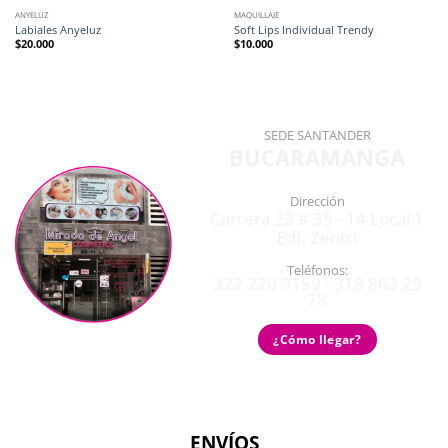
ANYELUZ
MAQUILLAJE
Labiales Anyeluz
Soft Lips Individual Trendy
$
20.000
$
10.000
SEDE SANTANDER
BUCARAMANGA
Dirección
Carrera 23 # 35 - 14 Local 1
Edf. Zentri
Teléfonos:
322 220 9159 - 318 863 29
78
¿Cómo llegar?
ENVÍOS