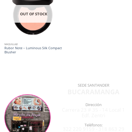
OUT OF STOCK
MAQUILLAJE
Rubor Note – Luminous Silk Compact
Blusher
SEDE SANTANDER
BUCARAMANGA
Dirección
Carrera 23 # 35 - 14 Local 1
Edf. Zentri
Teléfonos:
322 220 9159 - 318 863 29