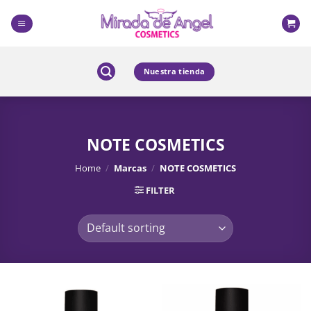
Skip
to
content
Nuestra tienda
NOTE COSMETICS
Home
/
Marcas
/
NOTE COSMETICS
FILTER