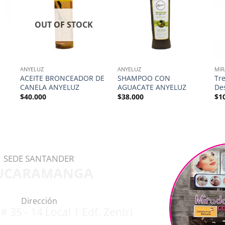
OUT OF STOCK
ANYELUZ
ANYELUZ
MIR
ACEITE BRONCEADOR DE
SHAMPOO CON
Tr
CANELA ANYELUZ
AGUACATE ANYELUZ
De
$
40.000
$
38.000
$
1
SEDE SANTANDER
UCARAMANGA
Dirección
# 35 - 14 Local 1 Edf. Zentri