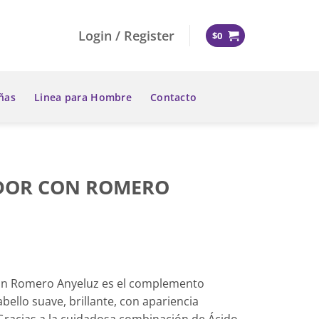
Login / Register
$
0
ñas
Linea para Hombre
Contacto
DOR CON ROMERO
on Romero Anyeluz es el complemento
bello suave, brillante, con apariencia
. Gracias a la cuidadosa combinación de Ácido