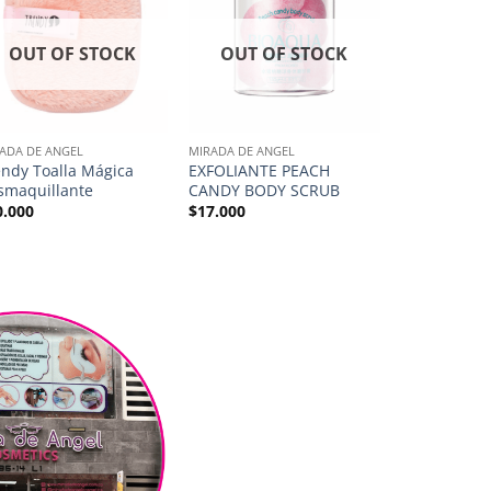
OUT OF STOCK
OUT OF STOCK
OUT O
ADA DE ANGEL
MIRADA DE ANGEL
MIRADA DE AN
endy Toalla Mágica
EXFOLIANTE PEACH
Primer 24K 
smaquillante
CANDY BODY SCRUB
$
25.000
0.000
$
17.000