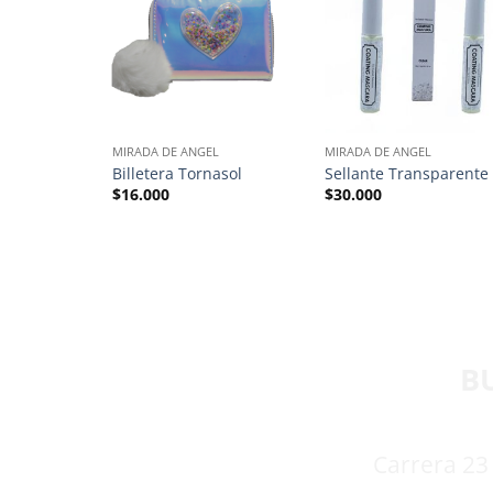
MIRADA DE ANGEL
MIRADA DE ANGEL
a Rosa Wahs
Billetera Tornasol
Sellante Transparente
$
16.000
$
30.000
B
Carrera 23 