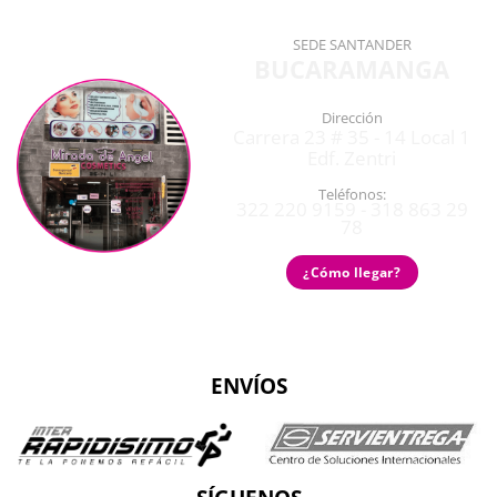
SEDE SANTANDER
BUCARAMANGA
Dirección
Carrera 23 # 35 - 14 Local 1
Edf. Zentri
Teléfonos:
322 220 9159 - 318 863 29
78
¿Cómo llegar?
ENVÍOS