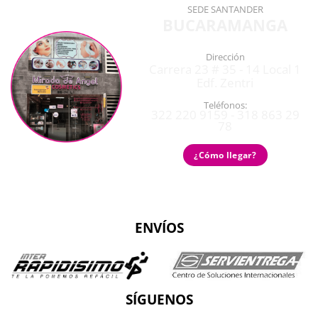
SEDE SANTANDER
BUCARAMANGA
Dirección
Carrera 23 # 35 - 14 Local 1
Edf. Zentri
Teléfonos:
322 220 9159 - 318 863 29
78
¿Cómo llegar?
ENVÍOS
SÍGUENOS