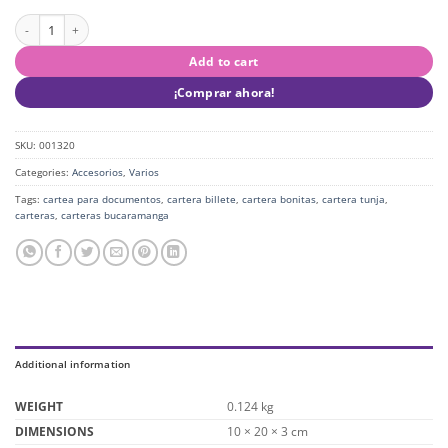
Cartera PomPom quantity
Add to cart
¡Comprar ahora!
SKU:
001320
Categories:
Accesorios
,
Varios
Tags:
cartea para documentos
,
cartera billete
,
cartera bonitas
,
cartera tunja
,
carteras
,
carteras bucaramanga
Additional information
WEIGHT
0.124 kg
DIMENSIONS
10 × 20 × 3 cm