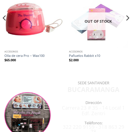
OUT OF STOCK
ACCESORIOS
ACCESORIOS
Olla de cera Pro – Wax100
Pañuelos Rabbit x10
$
65.000
$
2.000
SEDE SANTANDER
BUCARAMANGA
Dirección
Carrera 23 # 35 - 14 Local 1
Edf. Zentri
Teléfonos:
322 220 9159 - 318 863 29
78