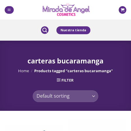
Skip
to
content
Nuestra tienda
carteras bucaramanga
Home
/
Products tagged “carteras bucaramanga”
FILTER