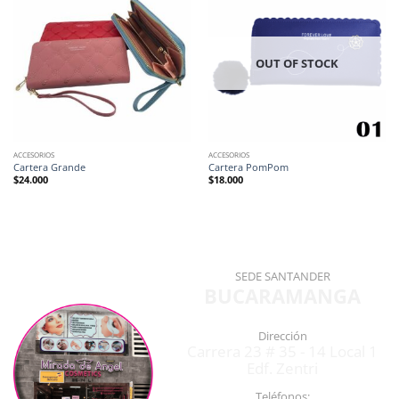
OUT OF STOCK
ACCESORIOS
ACCESORIOS
Cartera Grande
Cartera PomPom
$
24.000
$
18.000
SEDE SANTANDER
BUCARAMANGA
Dirección
Carrera 23 # 35 - 14 Local 1
Edf. Zentri
Teléfonos: