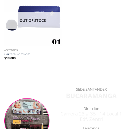
OUT OF STOCK
ACCESORIOS
Cartera PomPom
$
18.000
SEDE SANTANDER
BUCARAMANGA
Dirección
Carrera 23 # 35 - 14 Local 1
Edf. Zentri
Teléfonos: