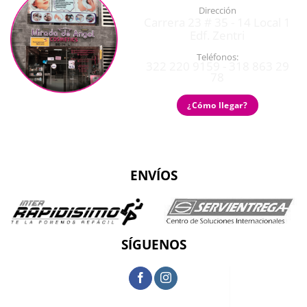
Dirección
Carrera 23 # 35 - 14 Local 1
Edf. Zentri
Teléfonos:
322 220 9159 - 318 863 29
78
¿Cómo llegar?
ENVÍOS
SÍGUENOS