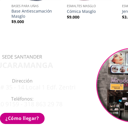
BASES PARA UÑAS
ESMALTES MASGLO
ESM
Base Antiescamación
Cómica Masglo
Je
Masglo
$
9.000
$
3
$
9.000
SEDE SANTANDER
UCARAMANGA
Dirección
# 35 - 14 Local 1 Edf. Zentri
Teléfonos:
0 9159 - 318 863 29 78
¿Cómo llegar?