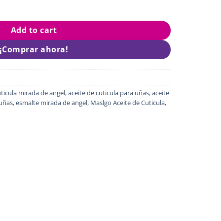
a Masglo quantity
Add to cart
¡Comprar ahora!
uticula mirada de angel
,
aceite de cuticula para uñas
,
aceite
 uñas
,
esmalte mirada de angel
,
Maslgo Aceite de Cuticula
,