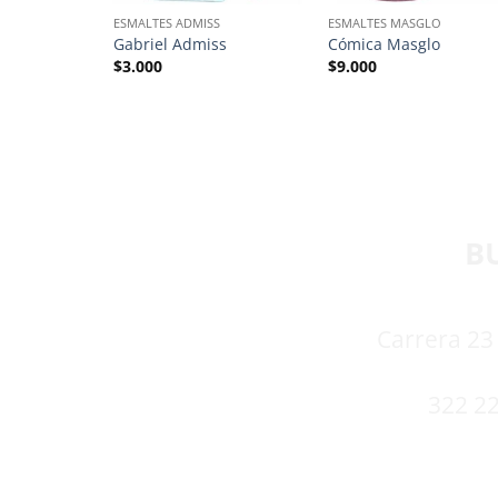
S
ESMALTES ADMISS
ESMALTES MASGLO
s
Gabriel Admiss
Cómica Masglo
$
3.000
$
9.000
B
Carrera 23 
322 22