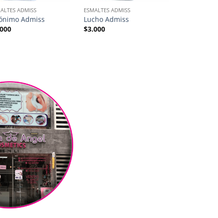
ALTES ADMISS
ESMALTES ADMISS
ESMALTES MAS
rónimo Admiss
Lucho Admiss
Amigable M
.000
$
3.000
$
9.000